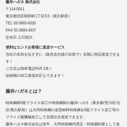
藤井ハガネ 株式会社
〒114-0011
東京都北区昭和町1丁目3-5（尾久駅前）
TEL 03-3893-4326
FAX 03-3893-4337
定休日 土日祝日
便利なエンドお客様に直送サービス
当社の名前を出さずに（販売会社様の名前で）全国に商品発送できま
す！
ご注文は簡単電話FAX 1本！
短納期の加工発送対応もできます！
藤井ハガネとは？
特殊鋼材6面フライス加工や特殊鋼卸の藤井ハガネ（東京都/荒川区/北
区/尾久駅前）は大同特殊鋼の金型材料特殊鋼を6面フライス加工等の
フライス盤機械加工して全国注文発送できます。
藤井ハガネ株式会社は長年、大同特殊鋼代理店・特殊鋼卸業として多